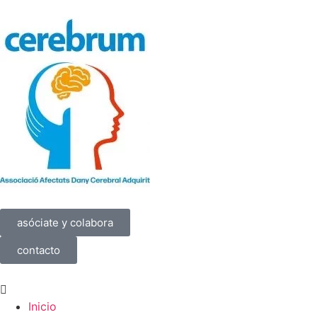
asóciate y colabora
contacto
Inicio