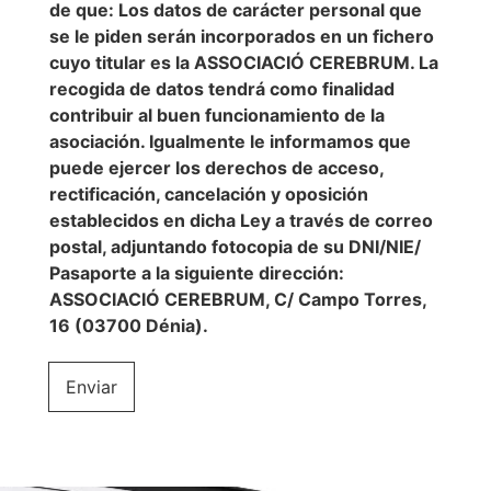
de que: Los datos de carácter personal que
t
t
se le piden serán incorporados en un fichero
i
r
c
cuyo titular es la ASSOCIACIÓ CEREBRUM. La
ó
a
n
recogida de datos tendrá como finalidad
d
i
contribuir al buen funcionamiento de la
e
c
asociación. Igualmente le informamos que
P
o
puede ejercer los derechos de acceso,
r
*
i
rectificación, cancelación y oposición
v
establecidos en dicha Ley a través de correo
a
postal, adjuntando fotocopia de su DNI/NIE/
c
Pasaporte a la siguiente dirección:
i
ASSOCIACIÓ CEREBRUM, C/ Campo Torres,
d
a
16 (03700 Dénia).
d
*
Enviar