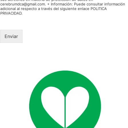
c
a
cerebrumdca@gmail.com. + Información: Puede consultar información
*
a
*
adicional al respecto a través del siguiente enlace POLITICA
r
PRIVACIDAD.
i
a
*
Enviar