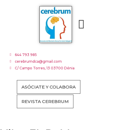
DAÑO CEREBRAL
TABLÓN NOTICIAS
PROGRAMAS Y RECURSOS
G. MULTIMEDIA
644 793 985
cerebrumdca@gmail.com
C/ Campo Torres, 13 03700 Dénia
ASÓCIATE Y COLABORA
REVISTA CEREBRUM