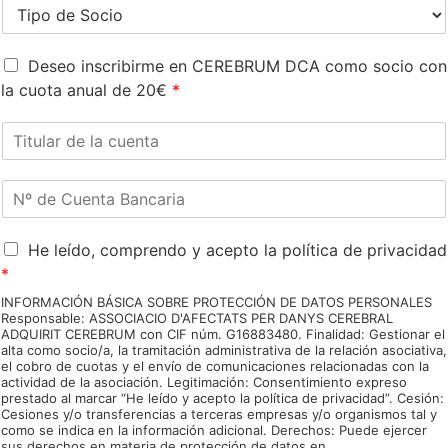
*
Region
T
n
r
i
*
ó
p
n
C
o
Deseo inscribirme en CEREBRUM DCA como socio con
i
u
d
la cuota anual de 20€
*
c
o
e
o
t
S
T
*
a
o
i
s
c
t
o
i
N
u
c
o
º
l
i
*
d
a
o
A
e
He leído, comprendo y acepto la política de privacidad
r
*
c
C
d
*
u
u
e
INFORMACIÓN BÁSICA SOBRE PROTECCIÓN DE DATOS PERSONALES
e
e
l
Responsable: ASSOCIACIO D'AFECTATS PER DANYS CEREBRAL
r
n
a
ADQUIRIT CEREBRUM con CIF núm. G16883480. Finalidad: Gestionar el
d
t
c
alta como socio/a, la tramitación administrativa de la relación asociativa,
o
el cobro de cuotas y el envío de comunicaciones relacionadas con la
a
u
actividad de la asociación. Legitimación: Consentimiento expreso
R
B
e
prestado al marcar “He leído y acepto la política de privacidad”. Cesión:
G
a
n
Cesiones y/o transferencias a terceras empresas y/o organismos tal y
P
n
t
como se indica en la información adicional. Derechos: Puede ejercer
D
sus derechos en materia de protección de datos en