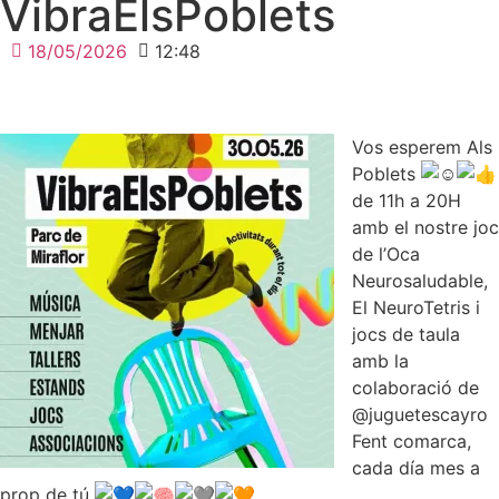
VibraElsPoblets
18/05/2026
12:48
Vos esperem Als
Poblets
de 11h a 20H
amb el nostre joc
de l’Oca
Neurosaludable,
El NeuroTetris i
jocs de taula
amb la
colaboració de
@juguetescayro
Fent comarca,
cada día mes a
prop de tú