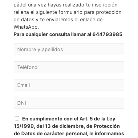
pádel una vez hayas realizado tu inscripción,
rellena el siguiente formulario para protección
de datos y te enviaremos el enlace de
WhatsApp.
Para cualquier consulta llamar al 644793985
N
o
m
T
b
e
r
l
e
C
é
*
o
f
r
o
D
r
n
N
e
o
I
o
*
P
*
En cumplimiento con el Art. 5 de la Ley
e
o
l
15/1999, del 13 de diciembre, de Protección
l
e
de Datos de carácter personal, le informamos
í
c