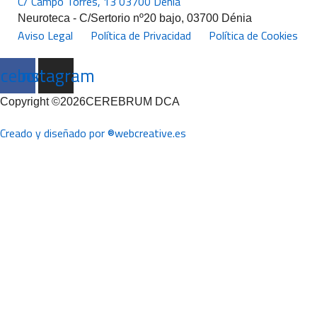
C/ Campo Torres, 13 03700 Dénia
Neuroteca - C/Sertorio nº20 bajo, 03700 Dénia
Aviso Legal
Política de Privacidad
Política de Cookies
acebook
Instagram
Copyright ©2026CEREBRUM DCA
Creado y diseñado por ®webcreative.es