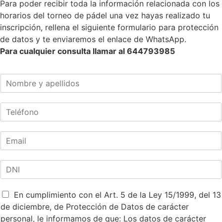
Para poder recibir toda la información relacionada con los
horarios del torneo de pádel una vez hayas realizado tu
inscripción, rellena el siguiente formulario para protección
de datos y te enviaremos el enlace de WhatsApp.
Para cualquier consulta llamar al 644793985
N
o
m
T
b
e
r
l
e
C
é
*
o
f
r
o
D
r
n
N
e
o
I
o
*
P
*
En cumplimiento con el Art. 5 de la Ley 15/1999, del 13
e
o
l
de diciembre, de Protección de Datos de carácter
l
e
personal, le informamos de que: Los datos de carácter