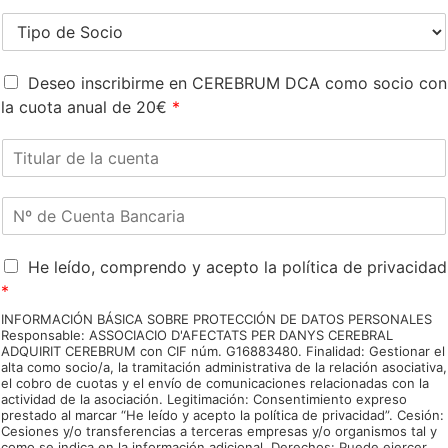
/
ó
t
*
Code
Region
T
n
r
i
*
ó
p
n
C
o
Deseo inscribirme en CEREBRUM DCA como socio con
i
u
d
la cuota anual de 20€
*
c
o
e
o
t
S
T
*
a
o
i
s
c
t
o
i
N
u
c
o
º
l
i
*
d
a
o
A
e
He leído, comprendo y acepto la política de privacidad
r
*
c
C
d
*
u
u
e
INFORMACIÓN BÁSICA SOBRE PROTECCIÓN DE DATOS PERSONALES
e
e
l
Responsable: ASSOCIACIO D'AFECTATS PER DANYS CEREBRAL
r
n
a
ADQUIRIT CEREBRUM con CIF núm. G16883480. Finalidad: Gestionar el
d
t
c
alta como socio/a, la tramitación administrativa de la relación asociativa,
o
el cobro de cuotas y el envío de comunicaciones relacionadas con la
a
u
actividad de la asociación. Legitimación: Consentimiento expreso
R
B
e
prestado al marcar “He leído y acepto la política de privacidad”. Cesión:
G
a
n
Cesiones y/o transferencias a terceras empresas y/o organismos tal y
P
n
t
como se indica en la información adicional. Derechos: Puede ejercer