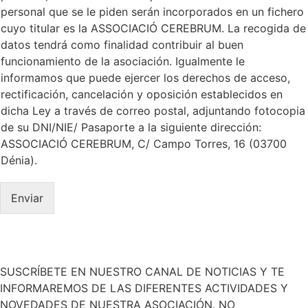
í
c
personal que se le piden serán incorporados en un fichero
t
t
cuyo titular es la ASSOCIACIÓ CEREBRUM. La recogida de
i
r
c
datos tendrá como finalidad contribuir al buen
ó
a
n
funcionamiento de la asociación. Igualmente le
d
i
informamos que puede ejercer los derechos de acceso,
e
c
rectificación, cancelación y oposición establecidos en
P
o
dicha Ley a través de correo postal, adjuntando fotocopia
r
*
i
de su DNI/NIE/ Pasaporte a la siguiente dirección:
v
ASSOCIACIÓ CEREBRUM, C/ Campo Torres, 16 (03700
a
Dénia).
c
i
d
Enviar
a
d
*
SUSCRÍBETE EN NUESTRO CANAL DE NOTICIAS Y TE
INFORMAREMOS DE LAS DIFERENTES ACTIVIDADES Y
NOVEDADES DE NUESTRA ASOCIACIÓN. NO