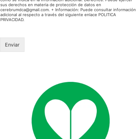
D
sus derechos en materia de protección de datos en
c
a
cerebrumdca@gmail.com. + Información: Puede consultar información
*
a
*
adicional al respecto a través del siguiente enlace POLITICA
r
PRIVACIDAD.
i
a
*
Enviar