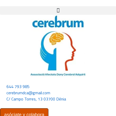
644 793 985
cerebrumdca@gmail.com
C/ Campo Torres, 13 03700 Dénia
asóciate y colabora