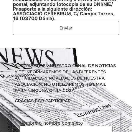
postal, adjuntando fotocopia de su DNI/NIE/
Pasaporte a la siguiente dirección:
ASSOCIACIÓ CEREBRUM, C/ Campo Torres,
16 (03700 Dénia).
Enviar
SUSCRÍBETE EN NUESTRO CANAL DE NOTICIAS
Y TE INFORMAREMOS DE LAS DIFERENTES
ACTIVIDADES Y NOVEDADES DE NUESTRA
ASOCIACIÓN. NO UTILIZAREMOS TU EMAIL
PARA NINGUNA OTRA COSA.
GRACIAS POR PARTICIPAR
Nombre o nombre completo