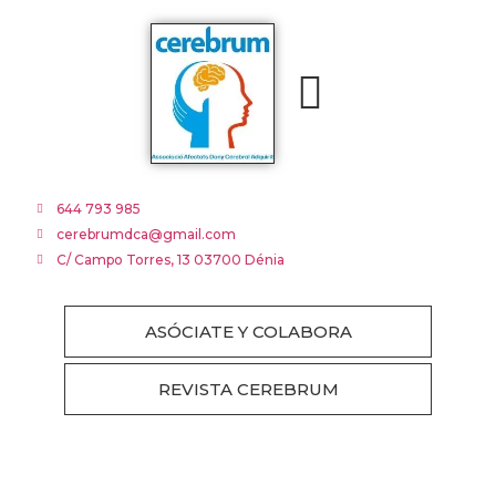
DAÑO CEREBRAL
TABLÓN NOTICIAS
PROGRAMAS Y RECURSOS
G. MULTIMEDIA
644 793 985
cerebrumdca@gmail.com
C/ Campo Torres, 13 03700 Dénia
ASÓCIATE Y COLABORA
REVISTA CEREBRUM