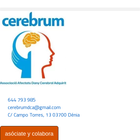
644 793 985
cerebrumdca@gmail.com
C/ Campo Torres, 13 03700 Dénia
asóciate y colabora